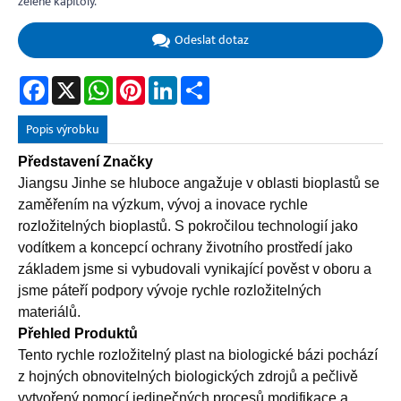
zelené kapitoly.
Odeslat dotaz
Facebook
X
WhatsApp
Pinterest
LinkedIn
Share
Popis výrobku
Představení Značky
Jiangsu Jinhe se hluboce angažuje v oblasti bioplastů se
zaměřením na výzkum, vývoj a inovace rychle
rozložitelných bioplastů. S pokročilou technologií jako
vodítkem a koncepcí ochrany životního prostředí jako
základem jsme si vybudovali vynikající pověst v oboru a
jsme páteří podpory vývoje rychle rozložitelných
materiálů.
Přehled Produktů
Tento rychle rozložitelný plast na biologické bázi pochází
z hojných obnovitelných biologických zdrojů a pečlivě
vytvořený pomocí jedinečných procesů modifikace a