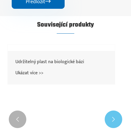
Předložit

Související produkty

