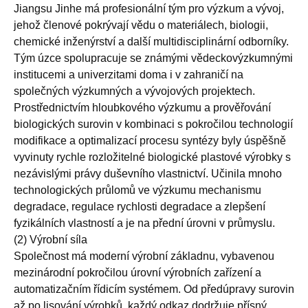
Jiangsu Jinhe má profesionální tým pro výzkum a vývoj,
jehož členové pokrývají vědu o materiálech, biologii,
chemické inženýrství a další multidisciplinární odborníky.
Tým úzce spolupracuje se známými vědeckovýzkumnými
institucemi a univerzitami doma i v zahraničí na
společných výzkumných a vývojových projektech.
Prostřednictvím hloubkového výzkumu a prověřování
biologických surovin v kombinaci s pokročilou technologií
modifikace a optimalizací procesu syntézy byly úspěšně
vyvinuty rychle rozložitelné biologické plastové výrobky s
nezávislými právy duševního vlastnictví. Učinila mnoho
technologických průlomů ve výzkumu mechanismu
degradace, regulace rychlosti degradace a zlepšení
fyzikálních vlastností a je na přední úrovni v průmyslu.
(2) Výrobní síla
Společnost má moderní výrobní základnu, vybavenou
mezinárodní pokročilou úrovní výrobních zařízení a
automatizačním řídicím systémem. Od předúpravy surovin
až po lisování výrobků, každý odkaz dodržuje přísný