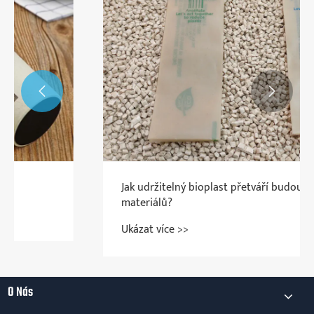


Jak udržitelný bioplast přetváří budoucnost
materiálů?
Ukázat více >>
O Nás