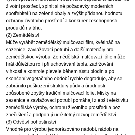
životní prostředí, splnit silné požadavky moderních
spotřebitelů na zelené obaly a zvýšit přidanou hodnotu
ochrany životního prostředí a konkurenceschopnosti
produktů na trhu.
(2) Zemědělství
Může vyrábět zemědělský mulčovací film, květináč na
sazenice, zavlažovací potrubí a další materiály pro
zemědělskou výrobu. Zemědělská mulčovací fólie může
hrát důležitou roli při uchovávání tepla, zadržování
vlhkosti a kontrole plevele během růstu plodin a po
skončení vegetačního období rychle degraduje, aby se
zabránilo poškození struktury půdy a úrodnosti
způsobené zbytky tradiční mulčovací fólie. Misky na
sazenice a zavlažovací potrubí pomáhají zlepšit efektivitu
zemědělské výroby, ochranu životního prostředí a bez
znečištění a podporují udržitelný rozvoj zemědělství.
(3) Odvětví pohostinství
Vhodné pro výrobu jednorázového nádobí, nádob na