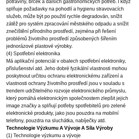
potraviny, brček a dalších gastronomických potřeb. I když
splňuje požadavky na pohodlí a hygienu stravovacích
služeb, může být po použití rychle degradován, snížit
zátěž pro systém zpracování městského odpadu a snížit
znečištění přírodního prostředí, zejména při řešení
problémů životního prostředí způsobených šířením
jednorázové plastové výrobky.
(4) Spotřební elektronika
Má aplikační potenciál v obalech spotřební elektroniky,
příslušenství atd. Jeho dobré fyzikální vlastnosti mohou
poskytnout určitou ochranu elektronickému zařízení a
vlastnosti ochrany životního prostředí jsou v souladu s
trendem udržitelného rozvoje elektronického průmyslu,
který pomáhá elektronickým společnostem zlepšit jejich
image značky a splňují potřeby spotřebitelů pro zelené
elektronické produkty, jako jsou pouzdra na mobilní
telefony, pouzdra na sluchátka, nabíječky atd.
Technologie Výzkumu A Vývoje A Síla Výroby
(1) Technologie výzkumu a vývoje