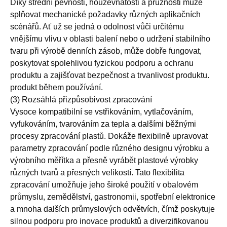
Díky střední pevnosti, houževnatosti a pružnosti může
splňovat mechanické požadavky různých aplikačních
scénářů. Ať už se jedná o odolnost vůči určitému
vnějšímu vlivu v oblasti balení nebo o udržení stabilního
tvaru při výrobě denních zásob, může dobře fungovat,
poskytovat spolehlivou fyzickou podporu a ochranu
produktu a zajišťovat bezpečnost a trvanlivost produktu.
produkt během používání.
(3) Rozsáhlá přizpůsobivost zpracování
Vysoce kompatibilní se vstřikováním, vytlačováním,
vyfukováním, tvarováním za tepla a dalšími běžnými
procesy zpracování plastů. Dokáže flexibilně upravovat
parametry zpracování podle různého designu výrobku a
výrobního měřítka a přesně vyrábět plastové výrobky
různých tvarů a přesných velikostí. Tato flexibilita
zpracování umožňuje jeho široké použití v obalovém
průmyslu, zemědělství, gastronomii, spotřební elektronice
a mnoha dalších průmyslových odvětvích, čímž poskytuje
silnou podporu pro inovace produktů a diverzifikovanou