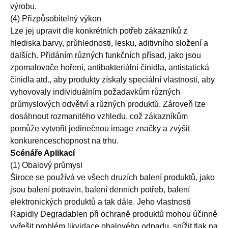
výrobu.
(4) Přizpůsobitelný výkon
Lze jej upravit dle konkrétních potřeb zákazníků z
hlediska barvy, průhlednosti, lesku, aditivního složení a
dalších. Přidáním různých funkčních přísad, jako jsou
zpomalovače hoření, antibakteriální činidla, antistatická
činidla atd., aby produkty získaly speciální vlastnosti, aby
vyhovovaly individuálním požadavkům různých
průmyslových odvětví a různých produktů. Zároveň lze
dosáhnout rozmanitého vzhledu, což zákazníkům
pomůže vytvořit jedinečnou image značky a zvýšit
konkurenceschopnost na trhu.
Scénáře Aplikací
(1) Obalový průmysl
Široce se používá ve všech druzích balení produktů, jako
jsou balení potravin, balení denních potřeb, balení
elektronických produktů a tak dále. Jeho vlastnosti
Rapidly Degradablen při ochraně produktů mohou účinně
vyřešit problém likvidace obalového odpadu, snížit tlak na