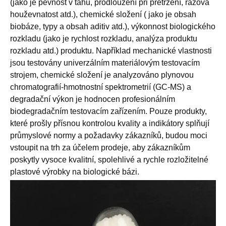
(jako je pevnost v tahu, prodloužení při přetržení, rázová
houževnatost atd.), chemické složení ( jako je obsah
biobáze, typy a obsah aditiv atd.), výkonnost biologického
rozkladu (jako je rychlost rozkladu, analýza produktu
rozkladu atd.) produktu. Například mechanické vlastnosti
jsou testovány univerzálním materiálovým testovacím
strojem, chemické složení je analyzováno plynovou
chromatografií-hmotnostní spektrometrií (GC-MS) a
degradační výkon je hodnocen profesionálním
biodegradačním testovacím zařízením. Pouze produkty,
které prošly přísnou kontrolou kvality a indikátory splňují
průmyslové normy a požadavky zákazníků, budou moci
vstoupit na trh za účelem prodeje, aby zákazníkům
poskytly vysoce kvalitní, spolehlivé a rychle rozložitelné
plastové výrobky na biologické bázi.