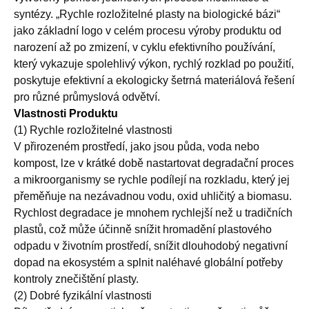
syntézy. „Rychle rozložitelné plasty na biologické bázi“
jako základní logo v celém procesu výroby produktu od
narození až po zmizení, v cyklu efektivního používání,
který vykazuje spolehlivý výkon, rychlý rozklad po použití,
poskytuje efektivní a ekologicky šetrná materiálová řešení
pro různé průmyslová odvětví.
Vlastnosti Produktu
(1) Rychle rozložitelné vlastnosti
V přirozeném prostředí, jako jsou půda, voda nebo
kompost, lze v krátké době nastartovat degradační proces
a mikroorganismy se rychle podílejí na rozkladu, který jej
přeměňuje na nezávadnou vodu, oxid uhličitý a biomasu.
Rychlost degradace je mnohem rychlejší než u tradičních
plastů, což může účinně snížit hromadění plastového
odpadu v životním prostředí, snížit dlouhodobý negativní
dopad na ekosystém a splnit naléhavé globální potřeby
kontroly znečištění plasty.
(2) Dobré fyzikální vlastnosti