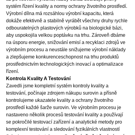
systém řízení kvality a normy ochrany životního prostředí.
Výrobní dílna má rozsáhlou výrobní kapacitu, která
dokáže efektivně a stabilně vyrábět všechny druhy rychle
odbouratelných plastových výrobků na biologické bázi,
aby uspokojila velkou poptávku na trhu. Zároveň dbáme
na úsporu energie, snižování emisí a recyklaci zdrojů ve
výrobním procesu a neustále snižujeme výrobní náklady
a zlepšujeme konkurenceschopnost na trhu produktů
prostřednictvím technologických inovací a optimalizace
řízení.
Kontrola Kvality A Testování
Zavedli jsme kompletní systém kontroly kvality a
testování, počínaje zdrojem nákupu surovin a přísně
kontrolujeme ukazatele kvality a ochrany životního
prostředí každé šarže surovin. Ve výrobním procesu je
nastaveno několik procesů testování kvality a používají
se pokročilé testovací zařízení a analytické metody pro
komplexní testování a sledování fyzikálních vlastností