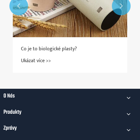


Co je to biologické plasty?
Ukázat více >>
O Nás
Produkty
Zprávy