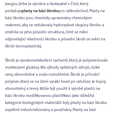
Jiangsu Jinhe je výrobce a dodavatel v Číně, který
poskytuje
plasty na bázi škrobu
pro velkoobchod. Plasty na
bázi škrobu jsou chemicky upravovány chemickými
reakcemi, aby se redukovaly hydroxylové skupiny škrobu a
změnila se jeho původní struktura, čímž se mění
odpovídající vlastnosti škrobu a původní škrob se mění na
škrob termoplastický.
Škrob je vysokomolekulární sacharid, který je polymerizován
molekulami glukózy. Má výhody vydatných zdrojů, nízké
ceny, obnovitelné a zcela rozložitelné. Škrob je přírodní
polymer, který se na Zemi vyrábí hned po celulóze. Je hojný,
obnovitelný a levný. Může být použit k výrobě plastů na
bázi škrobu modifikovanou plastifikací. Jako důležitá
kategorie biologických materiálů byly plasty na bázi škrobu
úspěšně industrializovány a používány. Plasty na bázi