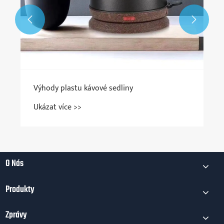


Výhody plastu kávové sedliny
Ukázat více >>
O Nás
Produkty
Zprávy