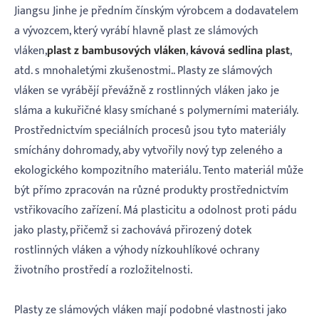
Jiangsu Jinhe je předním čínským výrobcem a dodavatelem
a vývozcem, který vyrábí hlavně plast ze slámových
vláken,
plast z bambusových vláken
,
kávová sedlina plast
,
atd. s mnohaletými zkušenostmi.. Plasty ze slámových
vláken se vyrábějí převážně z rostlinných vláken jako je
sláma a kukuřičné klasy smíchané s polymerními materiály.
Prostřednictvím speciálních procesů jsou tyto materiály
smíchány dohromady, aby vytvořily nový typ zeleného a
ekologického kompozitního materiálu. Tento materiál může
být přímo zpracován na různé produkty prostřednictvím
vstřikovacího zařízení. Má plasticitu a odolnost proti pádu
jako plasty, přičemž si zachovává přirozený dotek
rostlinných vláken a výhody nízkouhlíkové ochrany
životního prostředí a rozložitelnosti.
Plasty ze slámových vláken mají podobné vlastnosti jako