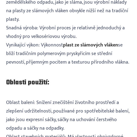
zemědělského odpadu, jako je sláma, jsou výrobní náklady
na plasty ze slámových vláken obvykle nižší než na tradiční
plasty.
‌Snadná výroba‌: Výrobní proces je relativně jednoduchý a
vhodný pro velkosériovou výrobu.
‌Vynikající výkon‌: Výkonnost
plast ze slámových vláken
se
blíží tradičním polymerovým pryskyřicím se střední
pevností, příjemným pocitem a texturou přírodního vlákna.
Oblasti použití:
‌Oblast balení‌: Snížení znečištění životního prostředí a
zlepšení udržitelnosti‌, používané pro spotřebitelské balení,
jako jsou expresní sáčky, sáčky na uchování čerstvého
odpadu a sáčky na odpadky.
‌Oblast stavebních materiálů‌: Má vlastnosti ohnivzdorné,