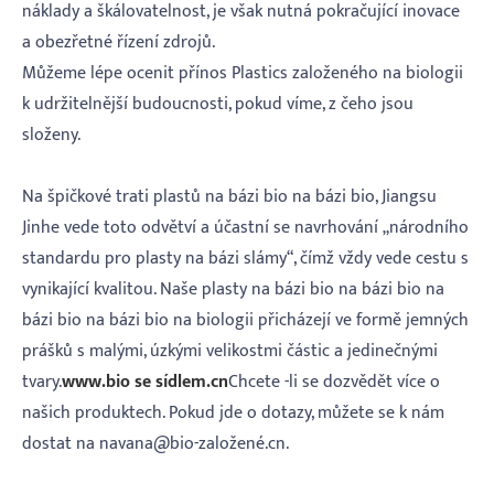
náklady a škálovatelnost, je však nutná pokračující inovace
a obezřetné řízení zdrojů.
Můžeme lépe ocenit přínos Plastics založeného na biologii
k udržitelnější budoucnosti, pokud víme, z čeho jsou
složeny.
Na špičkové trati plastů na bázi bio na bázi bio, Jiangsu
Jinhe vede toto odvětví a účastní se navrhování „národního
standardu pro plasty na bázi slámy“, čímž vždy vede cestu s
vynikající kvalitou. Naše plasty na bázi bio na bázi bio na
bázi bio na bázi bio na biologii přicházejí ve formě jemných
prášků s malými, úzkými velikostmi částic a jedinečnými
tvary.
www.bio se sídlem.cn
Chcete -li se dozvědět více o
našich produktech. Pokud jde o dotazy, můžete se k nám
dostat na navana@bio-založené.cn.