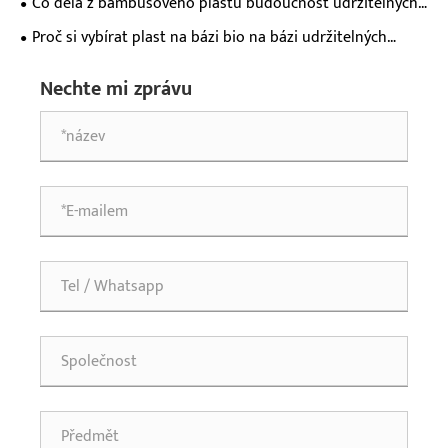
Co dělá z bambusového plastu budoucnost udržitelných
materiálových inovací?
Proč si vybírat plast na bázi bio na bázi udržitelných
materiálů?
Nechte mi zprávu