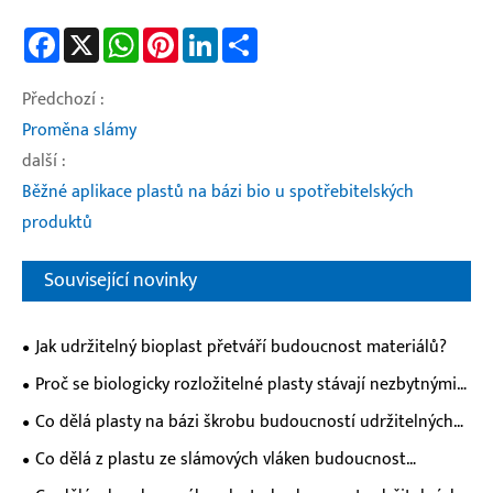
Facebook
X
WhatsApp
Pinterest
LinkedIn
Share
Předchozí :
Proměna slámy
další :
Běžné aplikace plastů na bázi bio u spotřebitelských
produktů
Související novinky
Jak udržitelný bioplast přetváří budoucnost materiálů?
Proč se biologicky rozložitelné plasty stávají nezbytnými
pro moderní průmysl?
Co dělá plasty na bázi škrobu budoucností udržitelných
materiálů?
Co dělá z plastu ze slámových vláken budoucnost
ekologických materiálů?